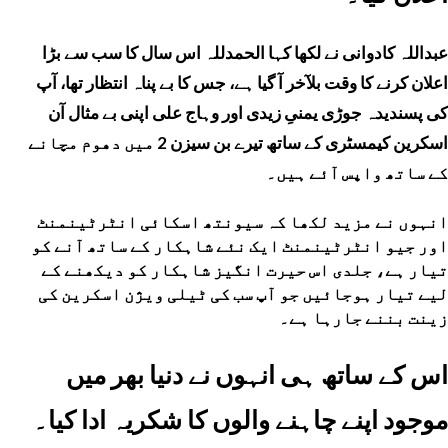
عبداللہ کادوانی نے لکھا کہا الحمدللہ اس سال کا سب سے بڑا
اعلان کرنے کا وقت بلآخر آ گیا ہے، جس کا بے پناہ انتظار تھا، آپ
کی پسندیدہ جوڑی یمنیِ زیدی اور وہاج علی اپنی بے مثال آن
اسکرین کیمسٹری کے ساتھ تیرے بن سیزن 2 میں دھوم مچانے
کے ساتھ واپس آئے ہیں۔
انہوں نے مزید لکھا کہ سیونتھ اسکائی انٹرٹینمنٹ
اور جیو انٹرٹینمنٹ ایک نئے شاہکار کے ساتھ آنے کو
تیار ہے، جلدی اس حیرت انگیز شاہکار کو دیکھنے کے
لیے تیار ہوجائیں جو آپ سب کی ٹیلی ویژن اسکرین کی
زینت بننے جارہا ہے۔
اس کے ساتھ ہی انہوں نے دنیا بھر میں
موجود اپنے چاہنے والوں کا شکریہ ادا کیا۔